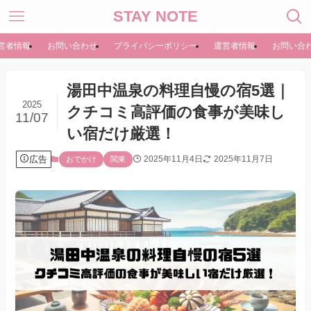
STAY NOTE
営者情報
お問い合わせ
プライバシーポリシー
運営者情報
お問い合
湯田中温泉の料理自慢の宿5選｜
2025
クチコミ高評価の食事が美味し
11/07
い宿だけ厳選！
広告
2025年11月4日
2025年11月7日
おでかけ
関東