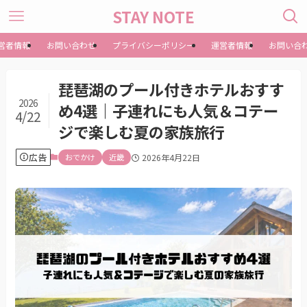
STAY NOTE
営者情報
お問い合わせ
プライバシーポリシー
運営者情報
お問い合
琵琶湖のプール付きホテルおすす
2026
め4選｜子連れにも人気＆コテー
4/22
ジで楽しむ夏の家族旅行
広告
おでかけ
近畿
2026年4月22日