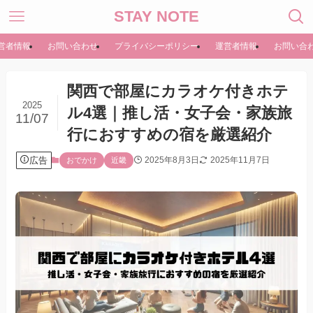
STAY NOTE
営者情報
お問い合わせ
プライバシーポリシー
運営者情報
お問い合
関西で部屋にカラオケ付きホテ
2025
ル4選｜推し活・女子会・家族旅
11/07
行におすすめの宿を厳選紹介
広告
2025年8月3日
2025年11月7日
おでかけ
近畿